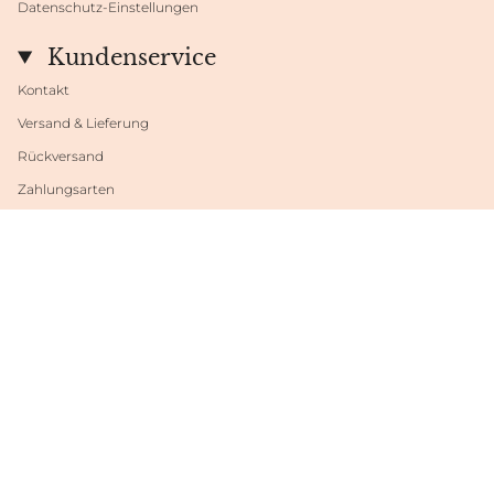
Datenschutz-Einstellungen
Kundenservice
Kontakt
Versand & Lieferung
Rückversand
Zahlungsarten
Datenschutzeinstellungen
Sprache
Währung
DEUTSCH
EUR €
© Shop Fabrini 2026
Powered by Shopify