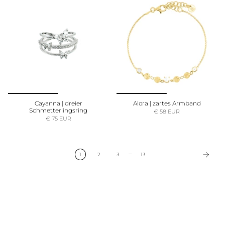
Cayanna | dreier
Alora | zartes Armband
Schmetterlingsring
€ 58 EUR
€ 75 EUR
…
1
2
3
13