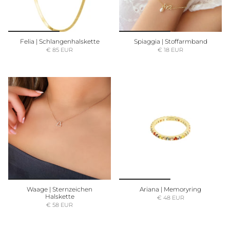
Felia | Schlangenhalskette
Spiaggia | Stoffarmband
€ 85 EUR
€ 18 EUR
Waage | Sternzeichen
Ariana | Memoryring
Halskette
€ 48 EUR
€ 58 EUR