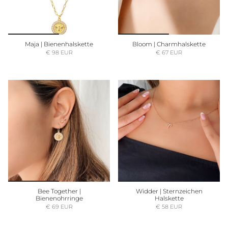
Maja | Bienenhalskette
Bloom | Charmhalskette
€ 98 EUR
€ 67 EUR
Bee Together |
Widder | Sternzeichen
Bienenohrringe
Halskette
€ 69 EUR
€ 58 EUR