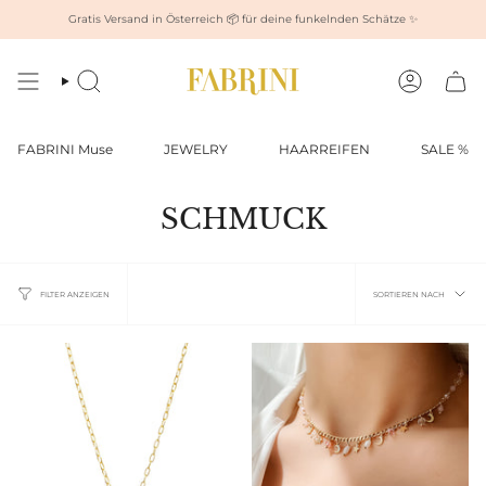
Zum
Gratis Versand in Österreich 📦 für deine funkelnden Schätze ✨
Inhalt
springen
Suche
Konto
FABRINI Muse
JEWELRY
HAARREIFEN
SALE %
SCHMUCK
Sortie
SORTIEREN NACH
FILTER ANZEIGEN
nach