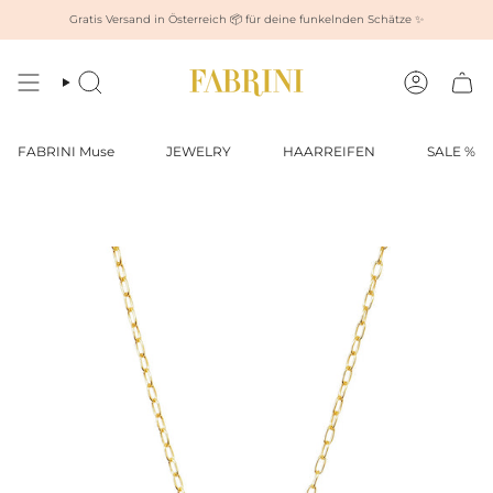
Zum
Gratis Versand in Österreich 📦 für deine funkelnden Schätze ✨
Inhalt
springen
Suche
Konto
FABRINI Muse
JEWELRY
HAARREIFEN
SALE %