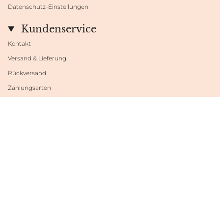
Datenschutz-Einstellungen
Kundenservice
Kontakt
Versand & Lieferung
Rückversand
Zahlungsarten
Datenschutzeinstellungen
Sprache
Währung
DEUTSCH
EUR €
© Shop Fabrini 2026
Powered by Shopify