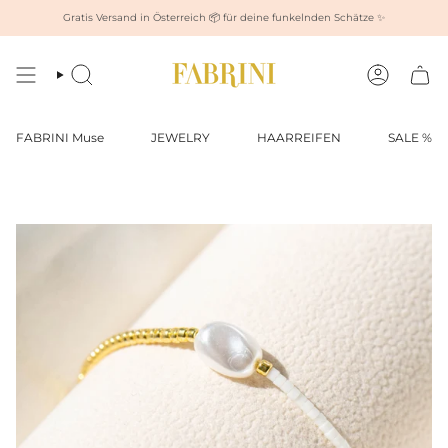
Zum
Gratis Versand in Österreich 📦 für deine funkelnden Schätze ✨
Inhalt
springen
Suche
Konto
FABRINI Muse
JEWELRY
HAARREIFEN
SALE %