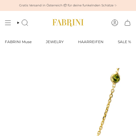
Zum
Gratis Versand in Österreich 📦 für deine funkelnden Schätze ✨
Inhalt
springen
Suche
Konto
FABRINI Muse
JEWELRY
HAARREIFEN
SALE %