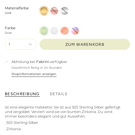
Materialfarbe
Gold
Rosé
Silber
Gold
Farbe
Grün
Weiß
Pfirsich
Bunt
Grün
1
ZUM WARENKORB
Abholung bei
Fabrini
verfügbar
Gewöhnlich fertig in 24 Stunden
Shopinformationen anzeigen
BESCHREIBUNG
DETAILS
ist eine elegante Halskette. Sie ist aus 925 Sterling Silber gefertigt
und vergoldet. Verziert wird sie von bunten Zirkonia. Du wirst
immer besonders elegant und gut Aussehen.
. 925 Sterling Silber
. Zirkonia