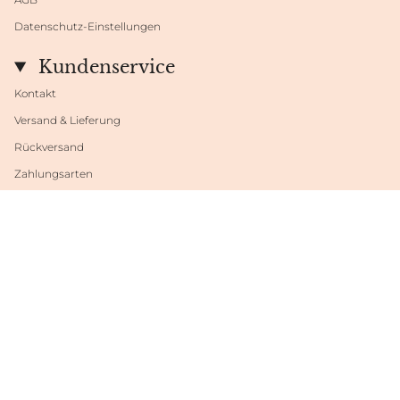
Datenschutz-Einstellungen
Kundenservice
Kontakt
Versand & Lieferung
Rückversand
Zahlungsarten
Datenschutzeinstellungen
Sprache
Währung
DEUTSCH
EUR €
© Shop Fabrini 2026
Powered by Shopify