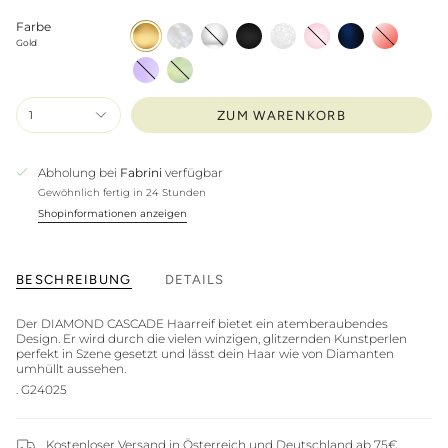
Farbe
Gold
Perlen
Grau
Schwarz
Weiß
Rosa
Dunkelblau
Rot
Gold
Violett
Grün
1
ZUM WARENKORB
Abholung bei
Fabrini
verfügbar
Gewöhnlich fertig in 24 Stunden
Shopinformationen anzeigen
BESCHREIBUNG
DETAILS
Der DIAMOND CASCADE Haarreif bietet ein atemberaubendes
Design. Er wird durch die vielen winzigen, glitzernden Kunstperlen
perfekt in Szene gesetzt und lässt dein Haar wie von Diamanten
umhüllt aussehen.
. G24025
Kostenloser Versand in Österreich und Deutschland ab 75€