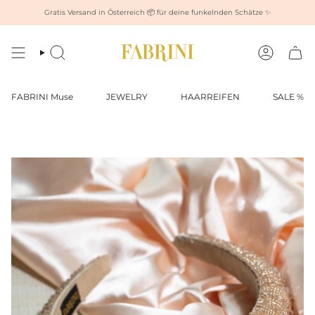
Zum
Gratis Versand in Österreich 📦 für deine funkelnden Schätze ✨
Inhalt
springen
Suche
Konto
FABRINI Muse
JEWELRY
HAARREIFEN
SALE %