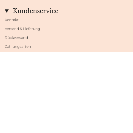
Kundenservice
Kontakt
Versand & Lieferung
Rückversand
Zahlungsarten
Datenschutzeinstellungen
Sprache
Währung
DEUTSCH
EUR €
© Shop Fabrini 2026
Powered by Shopify