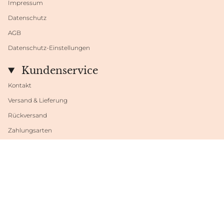
Impressum
Datenschutz
AGB
Datenschutz-Einstellungen
Kundenservice
Kontakt
Versand & Lieferung
Rückversand
Zahlungsarten
Datenschutzeinstellungen
Sprache
Währung
DEUTSCH
EUR €
© Shop Fabrini 2026
Powered by Shopify