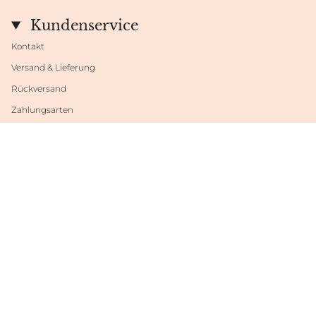
Kundenservice
Kontakt
Versand & Lieferung
Rückversand
Zahlungsarten
Datenschutzeinstellungen
Sprache
Währung
DEUTSCH
EUR €
© Shop Fabrini 2026
Powered by Shopify