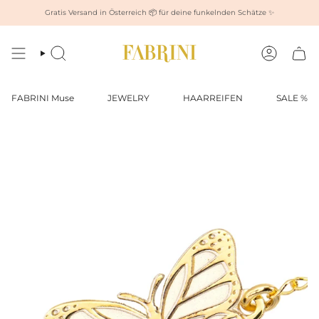
Zum
Gratis Versand in Österreich 📦 für deine funkelnden Schätze ✨
Inhalt
springen
Suche
Konto
FABRINI Muse
JEWELRY
HAARREIFEN
SALE %