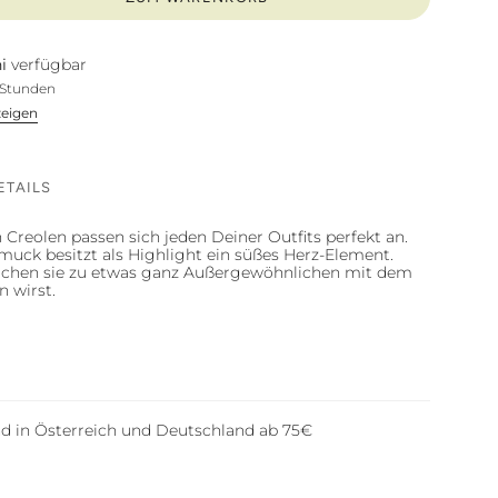
i
verfügbar
4 Stunden
zeigen
ETAILS
reolen passen sich jeden Deiner Outfits perfekt an.
uck besitzt als Highlight ein süßes Herz-Element.
chen sie zu etwas ganz Außergewöhnlichen mit dem
 wirst.
nd in Österreich und Deutschland ab 75€