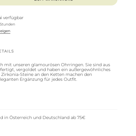
i
verfügbar
4 Stunden
zeigen
ETAILS
dich mit unseren glamourösen Ohrringen. Sie sind aus
gefertigt, vergoldet und haben ein außergewöhnliches
 Zirkonia-Steine ​​an den Ketten machen den
eganten Ergänzung für jedes Outfit.
nd in Österreich und Deutschland ab 75€