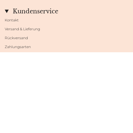
Kundenservice
Kontakt
Versand & Lieferung
Rückversand
Zahlungsarten
Datenschutzeinstellungen
Sprache
Währung
DEUTSCH
EUR €
© Shop Fabrini 2026
Powered by Shopify