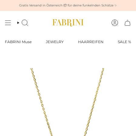
Zum
Gratis Versand in Österreich 📦 für deine funkelnden Schätze ✨
Inhalt
springen
Suche
Konto
FABRINI Muse
JEWELRY
HAARREIFEN
SALE %