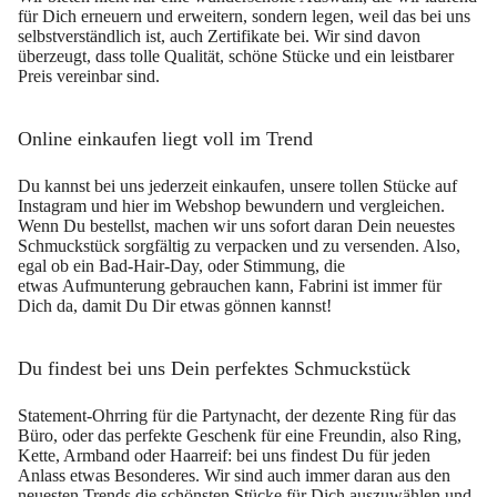
für Dich erneuern und erweitern, sondern legen, weil das bei uns
selbstverständlich ist, auch Zertifikate bei. Wir sind davon
überzeugt, dass tolle Qualität, schöne Stücke und ein leistbarer
Preis vereinbar sind.
Online einkaufen liegt voll im Trend
Du kannst bei uns jederzeit einkaufen, unsere tollen Stücke auf
Instagram und hier im Webshop bewundern und vergleichen.
Wenn Du bestellst, machen wir uns sofort daran Dein neuestes
Schmuckstück
sorgfältig zu verpacken
und zu versenden. Also,
egal ob ein Bad-Hair-Day, oder Stimmung, die
etwas Aufmunterung gebrauchen kann, Fabrini ist immer für
Dich da, damit Du Dir etwas gönnen kannst!
Du findest bei uns Dein perfektes Schmuckstück
Statement-Ohrring für die Partynacht, der dezente Ring für das
Büro, oder das perfekte Geschenk für eine Freundin, also Ring,
Kette, Armband oder Haarreif: bei uns findest Du für jeden
Anlass etwas Besonderes. Wir sind auch immer daran aus den
neuesten Trends
die schönsten Stücke für Dich auszuwählen
und