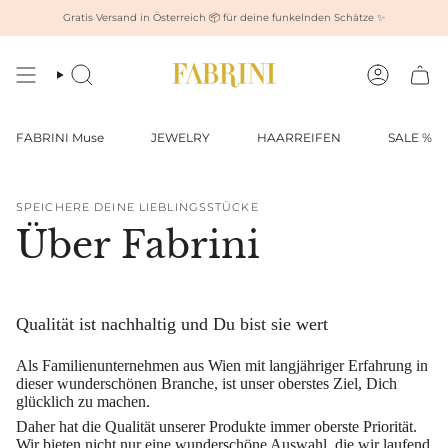
Zum
Gratis Versand in Österreich 📦 für deine funkelnden Schätze ✨
Inhalt
springen
Suche
Konto
FABRINI Muse
JEWELRY
HAARREIFEN
SALE %
SPEICHERE DEINE LIEBLINGSSTÜCKE
Über Fabrini
Qualität ist nachhaltig und Du bist sie wert
Als Familienunternehmen aus Wien mit langjähriger Erfahrung in
dieser wunderschönen Branche, ist unser oberstes Ziel,
Dich
glücklich zu machen.
Daher hat die Qualität unserer Produkte immer oberste Priorität.
Wir bieten nicht nur eine wunderschöne Auswahl, die wir laufend